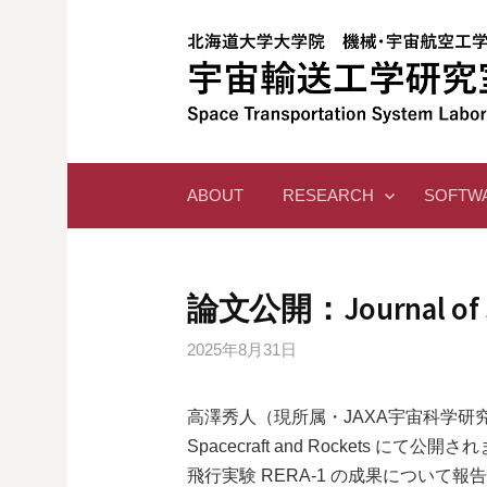
コ
ン
テ
ン
ツ
へ
ス
ABOUT
RESEARCH
SOFTW
キ
ッ
プ
論文公開：Journal of Sp
2025年8月31日
高澤秀人（現所属・JAXA宇宙科学研究所 
Spacecraft and Rockets
飛行実験 RERA-1 の成果について