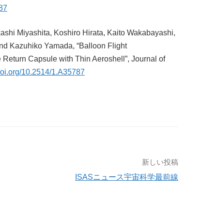
787
shi Miyashita, Koshiro Hirata, Kaito Wakabayashi,
nd Kazuhiko Yamada, “Balloon Flight
eturn Capsule with Thin Aeroshell”, Journal of
/doi.org/10.2514/1.A35787
新しい投稿
ISASニュース宇宙科学最前線