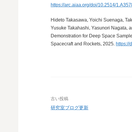
https://arc.aiaa.org/doi/10.2514/1.A35
Hideto Takasawa, Yoichi Suenaga, Taka
Yusuke Takahashi, Yasunori Nagata, a
Demonstration for Deep Space Sample R
Spacecraft and Rockets, 2025.
https:/
投
古い投稿
研究室ブログ更新
稿
ナ