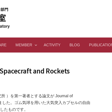
ARE
MEMBER
ACTIVITY
BLOG
PUBLICATIO
acecraft and Rockets
）を第一著者とする論文が Journal of
 にて公開されました。ゴム気球を用いた大気突入カプセルの自由
報告したものです。